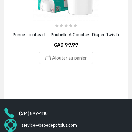
Prince Lionheart - Poubelle À Couches Diaper Twist'r
Pri
CAD 99,99
Ajouter au panier
(514) 899-1110
service@bebedepotplus.com