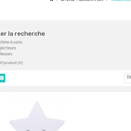
ser la recherche
hine à sons
jecteurs
lleuses
f produit (0)
D