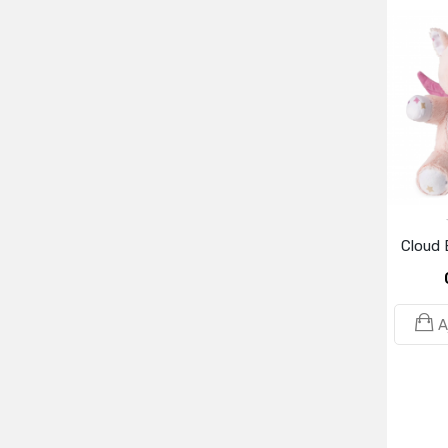
Cloud B
A