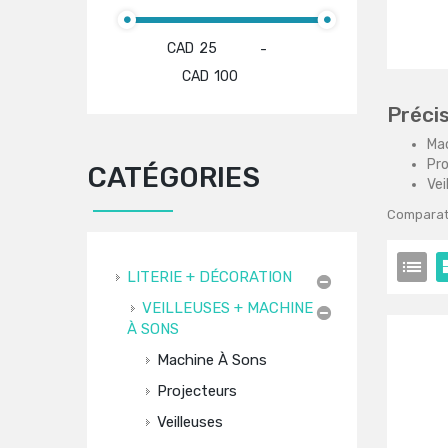
CAD
-
CAD
Préci
Mac
Pro
CATÉGORIES
Vei
Comparati
LITERIE + DÉCORATION
VEILLEUSES + MACHINE
À SONS
Machine À Sons
Projecteurs
Veilleuses