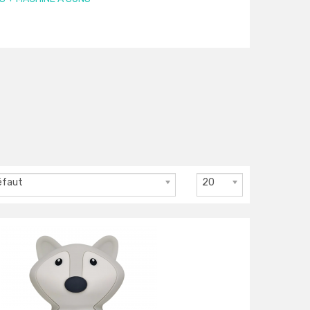
éfaut
20