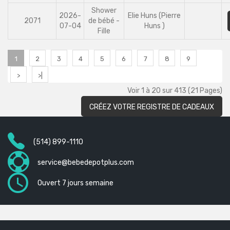
Shower
2026-
Elie Huns (Pierre
2071
de bébé -
07-04
Huns )
Fille
1
2
3
4
5
6
7
8
9
>
>|
Voir 1 à 20 sur 413 (21 Pages)
CRÉEZ VOTRE REGISTRE DE CADEAUX
(514) 899-1110
service@bebedepotplus.com
Ouvert 7 jours semaine