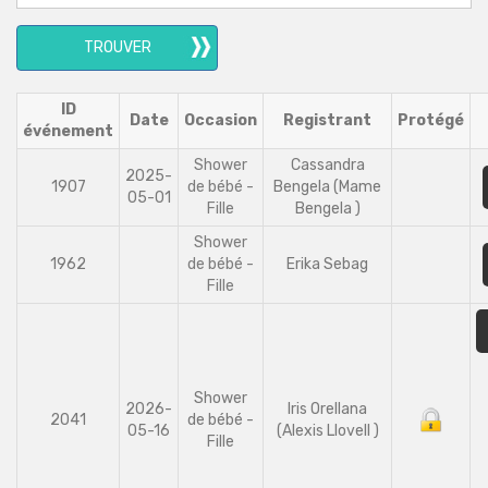
de
famille
ID
Date
Occasion
Registrant
Protégé
événement
Shower
Cassandra
2025-
1907
de bébé -
Bengela (Mame
05-01
Fille
Bengela )
Shower
1962
de bébé -
Erika Sebag
Fille
Shower
2026-
Iris Orellana
2041
de bébé -
05-16
(Alexis Llovell )
Fille