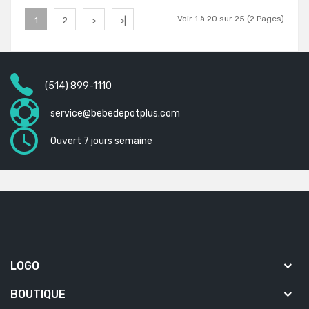
Voir 1 à 20 sur 25 (2 Pages)
1
2
>
>|
(514) 899-1110
service@bebedepotplus.com
Ouvert 7 jours semaine
LOGO
BOUTIQUE