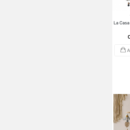
La Casa
A