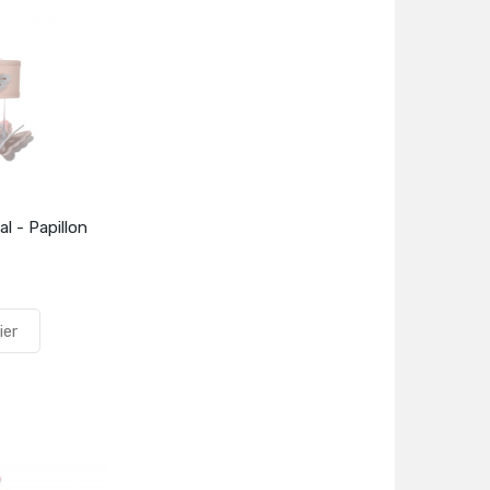
l - Papillon
ier