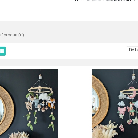
f produit (0)
Déf