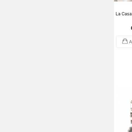
La Casa
A