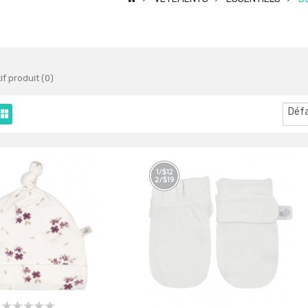
f produit (0)
Déf