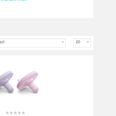
aut
20