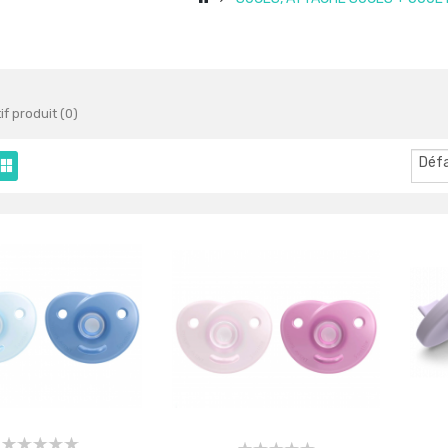
f produit (0)
Déf