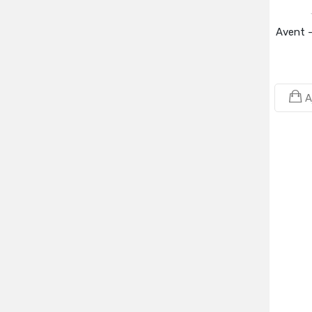
Avent -
A