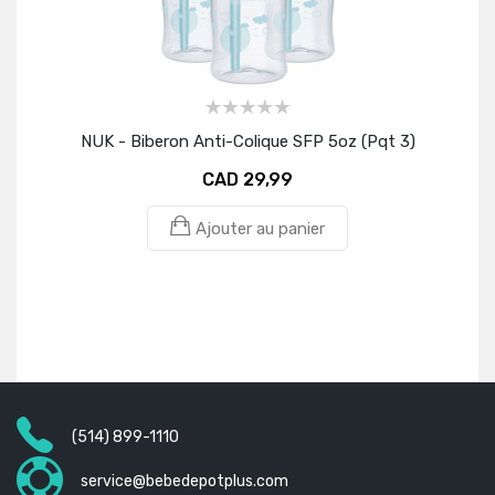
NUK - Biberon Anti-Colique SFP 5oz (Pqt 3)
N
CAD 29,99
Ajouter au panier
(514) 899-1110
service@bebedepotplus.com