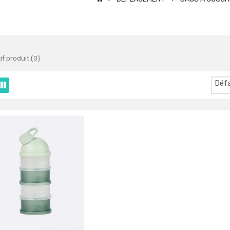
f produit (0)
Déf