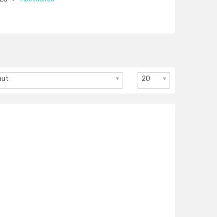
aut
20