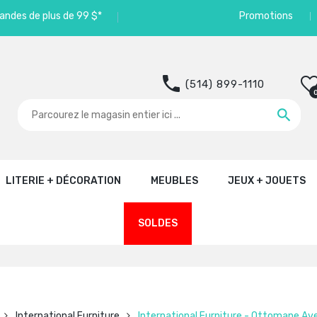
andes de plus de 99 $*
Promotions
(514) 899-1110
LITERIE + DÉCORATION
MEUBLES
JEUX + JOUETS
SOLDES
International Furniture
International Furniture - Ottomane A