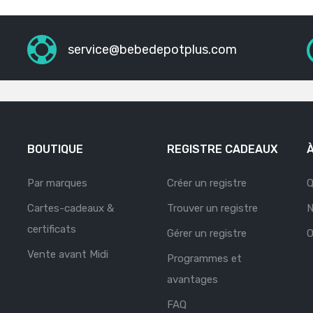
service@bebedepotplus.com
BOUTIQUE
REGISTRE CADEAUX
Par marques
Créer un registre
Q
Cartes-cadeaux &
Trouver un registre
N
certificats
Gérer un registre
O
Vente avant Midi
Programmes et
avantages
FAQ