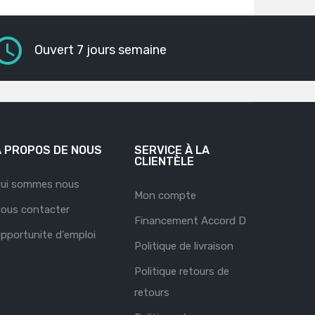
Ouvert 7 jours semaine
À PROPOS DE NOUS
SERVICE À LA
CLIENTÈLE
ui sommes nous
Mon compte
ous contacter
Financement Accord D
pportunite d'emploi
Politique de livraison
Politique retours de
retours