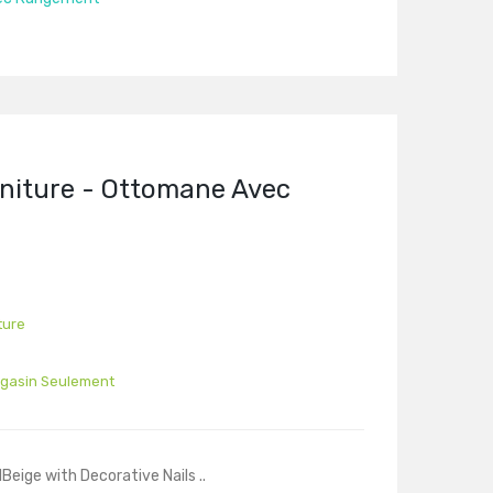
rniture - Ottomane Avec
ture
agasin Seulement
eige with Decorative Nails ..