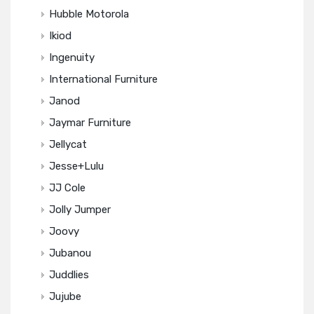
Hubble Motorola
Ikiod
Ingenuity
International Furniture
Janod
Jaymar Furniture
Jellycat
Jesse+Lulu
JJ Cole
Jolly Jumper
Joovy
Jubanou
Juddlies
Jujube