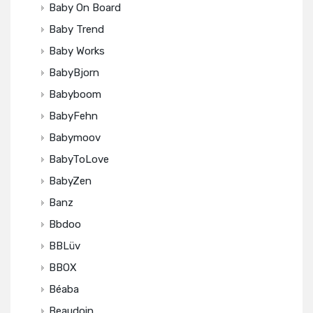
Baby On Board
Baby Trend
Baby Works
BabyBjorn
Babyboom
BabyFehn
Babymoov
BabyToLove
BabyZen
Banz
Bbdoo
BBLüv
BBOX
Béaba
Beaudoin