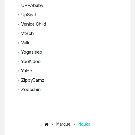
UPPAbaby
UpSeat
Venice Child
Vtech
Vulli
Yogasleep
YooKidoo
YuMe
ZippyJamz
Zoocchini
Marque
Noüka