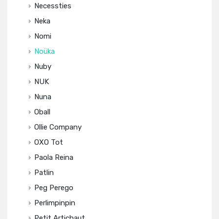
Necessties
Neka
Nomi
Noüka
Nuby
NUK
Nuna
Oball
Ollie Company
OXO Tot
Paola Reina
Patlin
Peg Perego
Perlimpinpin
Petit Artichaut