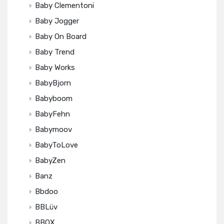
Baby Clementoni
Baby Jogger
Baby On Board
Baby Trend
Baby Works
BabyBjorn
Babyboom
BabyFehn
Babymoov
BabyToLove
BabyZen
Banz
Bbdoo
BBLüv
BBOX