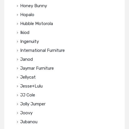
Honey Bunny
Hopalo
Hubble Motorola
Ikiod
Ingenuity
International Furniture
Janod
Jaymar Furniture
Jellycat
Jesse+Lulu
JJ Cole
Jolly Jumper
Joovy
Jubanou