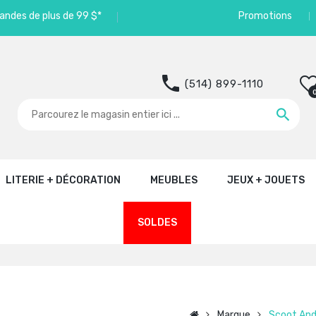
andes de plus de 99 $*
Promotions
(514) 899-1110
LITERIE + DÉCORATION
MEUBLES
JEUX + JOUETS
SOLDES
Marque
Scoot And