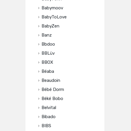
Babymoov
BabyToLove
BabyZen
Banz
Bbdoo
BBLüv
BBOX
Béaba
Beaudoin
Bébé Dorm
Béké Bobo
Belvital
Bibado
BIBS