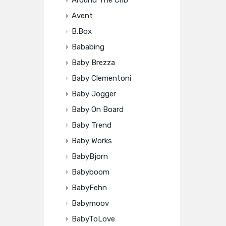
Around The Crib
Avent
B.box
Bababing
Baby Brezza
Baby Clementoni
Baby Jogger
Baby On Board
Baby Trend
Baby Works
BabyBjorn
Babyboom
BabyFehn
Babymoov
BabyToLove