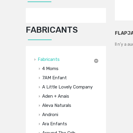
FABRICANTS
FLAPJ
Il n’y a a
Fabricants
4 Moms
7AM Enfant
A Little Lovely Company
Aden + Anais
Aleva Naturals
Androni
Ara Enfants