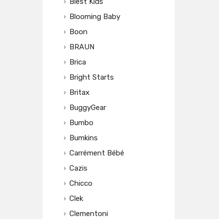
Blest Kids
Blooming Baby
Boon
BRAUN
Brica
Bright Starts
Britax
BuggyGear
Bumbo
Bumkins
Carrément Bébé
Cazis
Chicco
Clek
Clementoni