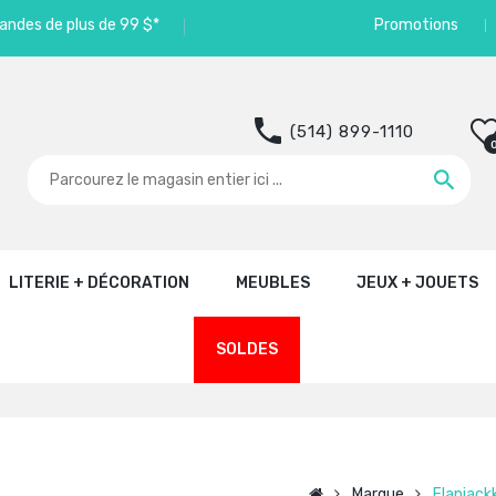
andes de plus de 99 $*
Promotions
(514) 899-1110
LITERIE + DÉCORATION
MEUBLES
JEUX + JOUETS
SOLDES
Marque
Flapjack