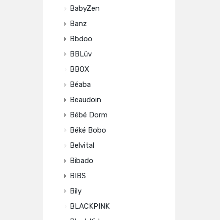
BabyZen
Banz
Bbdoo
BBLüv
BBOX
Béaba
Beaudoin
Bébé Dorm
Béké Bobo
Belvital
Bibado
BIBS
Bily
BLACKPINK