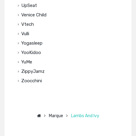
UpSeat
Venice Child
Vtech
Vulli
Yogasleep
YooKidoo
YuMe
ZippyJamz
Zoocchini
Marque
Lambs And Ivy