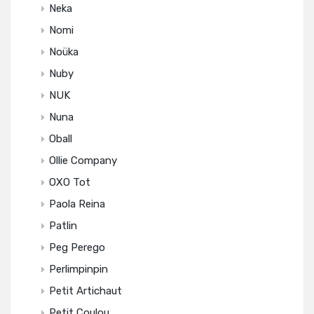
Neka
Nomi
Noüka
Nuby
NUK
Nuna
Oball
Ollie Company
OXO Tot
Paola Reina
Patlin
Peg Perego
Perlimpinpin
Petit Artichaut
Petit Coulou