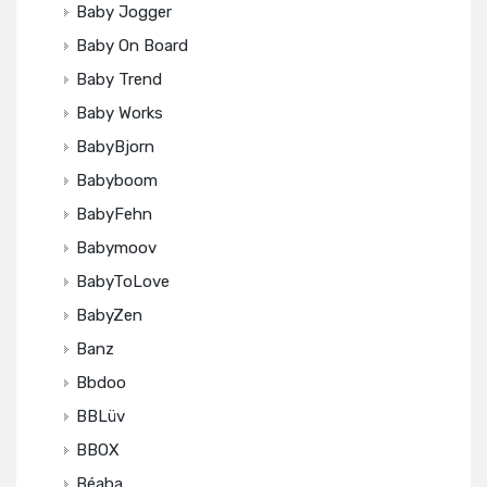
Baby Jogger
Baby On Board
Baby Trend
Baby Works
BabyBjorn
Babyboom
BabyFehn
Babymoov
BabyToLove
BabyZen
Banz
Bbdoo
BBLüv
BBOX
Béaba