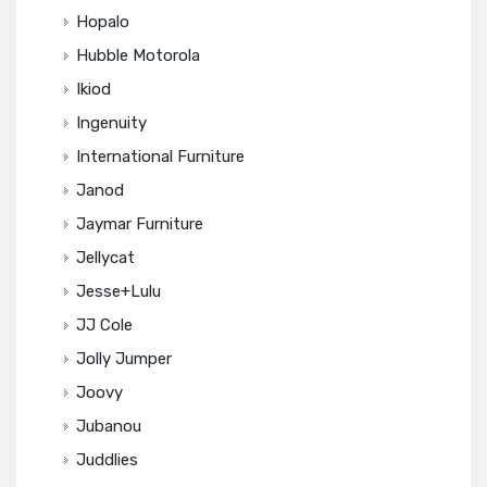
Hopalo
Hubble Motorola
Ikiod
Ingenuity
International Furniture
Janod
Jaymar Furniture
Jellycat
Jesse+Lulu
JJ Cole
Jolly Jumper
Joovy
Jubanou
Juddlies