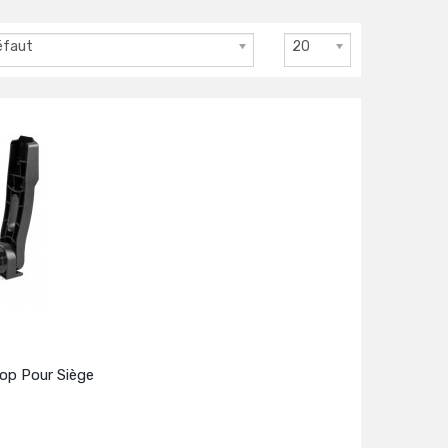
éfaut
20
oop Pour Siège