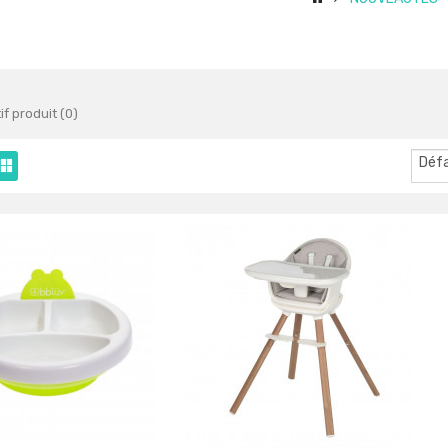
f produit (0)
Déf