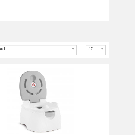
aut
20