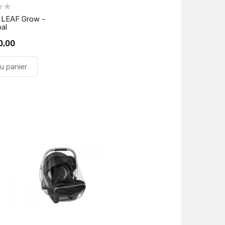
e LEAF Grow -
al
0,00
u panier