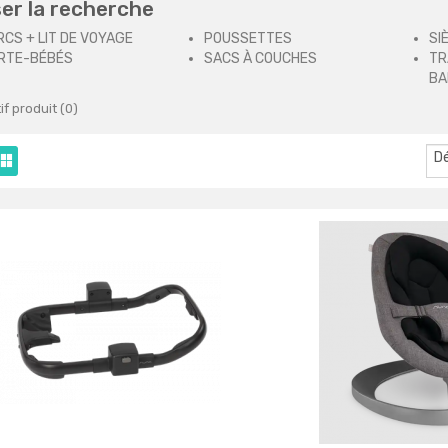
ser la recherche
RCS + LIT DE VOYAGE
POUSSETTES
SI
RTE-BÉBÉS
SACS À COUCHES
TR
BA
f produit (0)
D