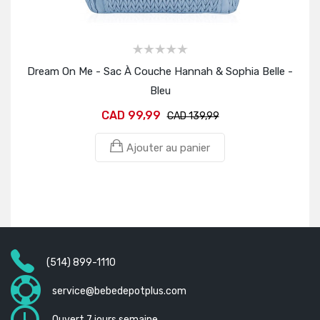
Dream On Me - Sac À Couche Hannah & Sophia Belle -
Drea
Bleu
CAD 99,99
CAD 139,99
Ajouter au panier
(514) 899-1110
service@bebedepotplus.com
Ouvert 7 jours semaine