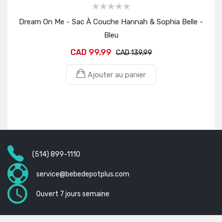
Dream On Me - Sac À Couche Hannah & Sophia Belle -
Drea
Bleu
CAD 99,99
CAD 139,99
Ajouter au panier
(514) 899-1110
service@bebedepotplus.com
Ouvert 7 jours semaine